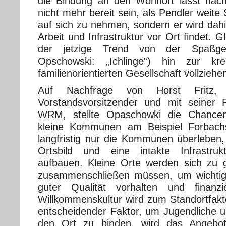
die Bindung an den Wohnort lässt nach
nicht mehr bereit sein, als Pendler weite 
auf sich zu nehmen, sondern er wird dah
Arbeit und Infrastruktur vor Ort findet. Gl
der jetzige Trend von der Spaßges
Opschowski: „Ichlinge“) hin zur kre
familienorientierten Gesellschaft vollziehe
Auf Nachfrage von Horst Fritz,
Vorstandsvorsitzender und mit seiner 
WRM, stellte Opaschowki die Chancen
kleine Kommunen am Beispiel Forbach
langfristig nur die Kommunen überleben, 
Ortsbild und eine intakte Infrastru
aufbauen. Kleine Orte werden sich zu 
zusammenschließen müssen, um wichtige
guter Qualität vorhalten und finanz
Willkommenskultur wird zum Standortfakto
entscheidender Faktor, um Jugendliche
den Ort zu binden, wird das Angebot